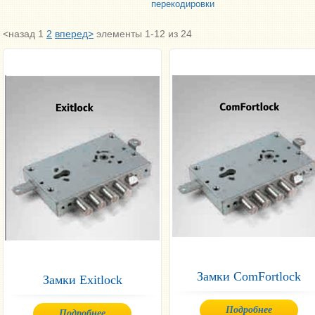
перекодировки
<назад
1
2
вперед>
элементы 1-12 из 24
Замки ComFortlock
Замки Exitlock
Подробнее
Подробнее