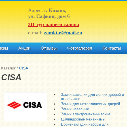
Адрес:
г. Казань,
ул. Сафьян, дом 6
3D-тур нашего салона
e-mail:
zamki-e@mail.ru
икам
Акции
Отзывы
Фотогалерея
Контакты
Каталог
/
CISA
CISA
Замки-защелки для легких дверей и
шкафчиков
Замки для металлических дверей
Замки навесные
Замки электромеханические
Цилиндровые механизмы
Броненакладки,наборы для