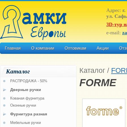
Адрес:
г.
ул. Сафь
3D-тур н
e-mail:
z
Главная
О компании
Оптовикам
Акции
Отз
Каталог
/
FOR
Каталог
FORME
РАСПРОДАЖА - 50%
Дверные ручки
Кованая фурнитура
Оконные ручки
Фурнитура разная
Мебельные ручки