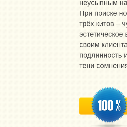
неусыпным на
При поиске н
трёх китов –
эстетическое 
своим клиент
подлинность и
тени сомнени