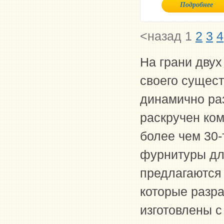
Подробнее
<назад
1
2
3
4
На грани двух
своего сущест
динамично ра
раскручен ко
более чем 30-
фурнитуры для
предлагаются
которые разр
изготовлены с