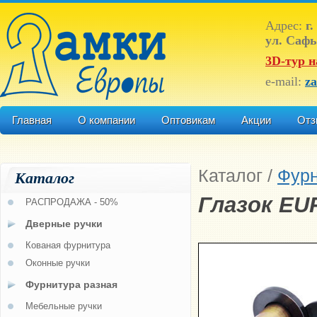
Адрес:
г.
ул. Сафь
3D-тур н
e-mail:
z
Главная
О компании
Оптовикам
Акции
Отз
Каталог
/
Фурн
Каталог
Глазок EU
РАСПРОДАЖА - 50%
Дверные ручки
Кованая фурнитура
Оконные ручки
Фурнитура разная
Мебельные ручки