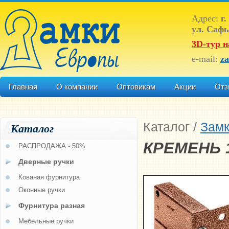
Адрес:
г.
ул. Сафь
3D-тур н
e-mail:
z
Главная
О компании
Оптовикам
Акции
Отз
Каталог
/
Зам
Каталог
КРЕМЕНЬ 1
РАСПРОДАЖА - 50%
Дверные ручки
Кованая фурнитура
Оконные ручки
Фурнитура разная
Мебельные ручки