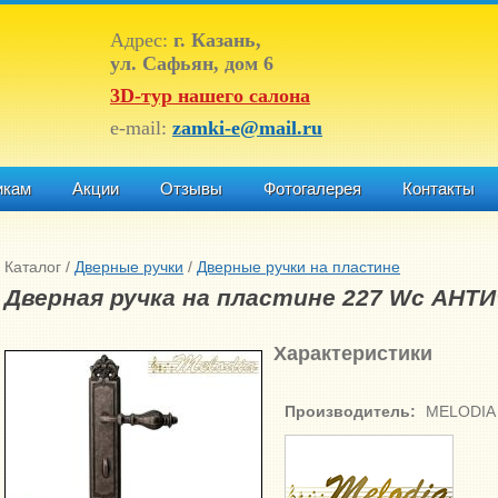
Адрес:
г. Казань,
ул. Сафьян, дом 6
3D-тур нашего салона
e-mail:
zamki-e@mail.ru
икам
Акции
Отзывы
Фотогалерея
Контакты
Каталог
/
Дверные ручки
/
Дверные ручки на пластине
Дверная ручка на пластине 227 Wc АН
Характеристики
Производитель:
MELODIA