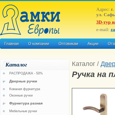
Адрес:
г.
ул. Сафь
3D-тур н
e-mail:
z
Главная
О компании
Оптовикам
Акции
Отз
Каталог
/
Двер
Каталог
Ручка на 
РАСПРОДАЖА - 50%
Дверные ручки
Кованая фурнитура
Оконные ручки
Фурнитура разная
Мебельные ручки