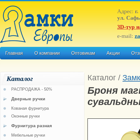
Адрес:
г.
ул. Сафь
3D-тур н
e-mail:
z
Главная
О компании
Оптовикам
Акции
Отз
Каталог
/
Зам
Каталог
Броня маг
РАСПРОДАЖА - 50%
Дверные ручки
сувальдны
Кованая фурнитура
Оконные ручки
Фурнитура разная
Мебельные ручки