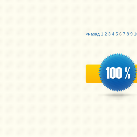
<назад
1
2
3
4
5
6
7
8
9
1