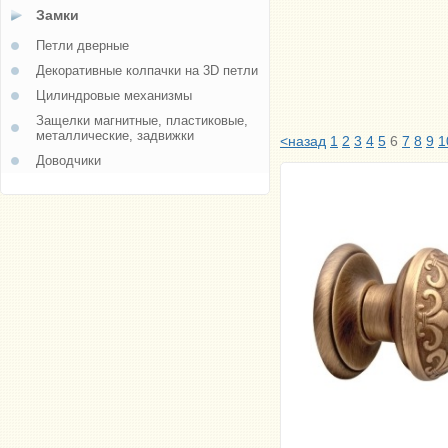
Замки
Петли дверные
Декоративные колпачки на 3D петли
Цилиндровые механизмы
Защелки магнитные, пластиковые,
металлические, задвижки
<назад
1
2
3
4
5
6
7
8
9
1
Доводчики