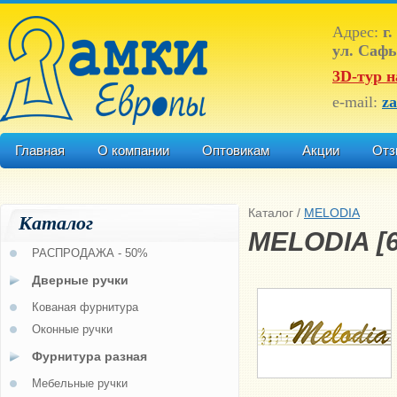
Адрес:
г.
ул. Сафь
3D-тур н
e-mail:
z
Главная
О компании
Оптовикам
Акции
Отз
Каталог
/
MELODIA
Каталог
MELODIA [6
РАСПРОДАЖА - 50%
Дверные ручки
Кованая фурнитура
Оконные ручки
Фурнитура разная
Мебельные ручки