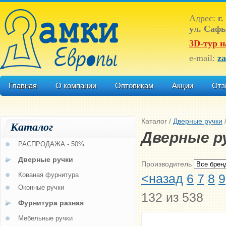
Адрес:
г.
ул. Сафь
3D-тур н
e-mail:
z
Главная
О компании
Оптовикам
Акции
Отз
Каталог
/
Дверные ручки
Каталог
Дверные ру
РАСПРОДАЖА - 50%
Дверные ручки
Производитель
Кованая фурнитура
<назад
6
7
8
9
Оконные ручки
132 из 538
Фурнитура разная
Мебельные ручки