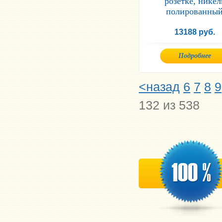
розетке, никел
полированны
13188 руб.
Подробнее
<назад
6
7
8
9
132 из 538