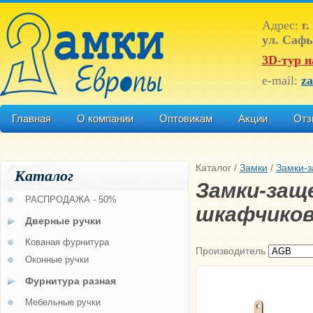
Адрес:
г.
ул. Сафь
3D-тур н
e-mail:
z
Главная
О компании
Оптовикам
Акции
Отз
Каталог
/
Замки
/
Замки-з
Каталог
Замки-заще
РАСПРОДАЖА - 50%
шкафчико
Дверные ручки
Кованая фурнитура
Производитель
Оконные ручки
Фурнитура разная
Мебельные ручки