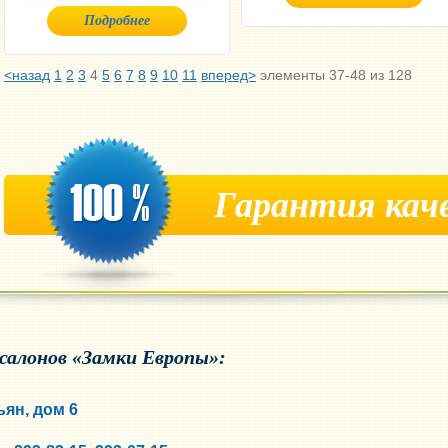
Подробнее
<назад
1
2
3
4
5
6
7
8
9
10
11
вперед>
элементы 37-48 из 128
Гарантия кач
 салонов «Замки Европы»:
ьян, дом 6