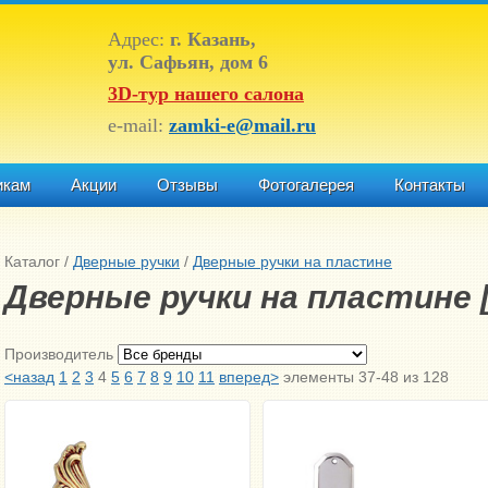
Адрес:
г. Казань,
ул. Сафьян, дом 6
3D-тур нашего салона
e-mail:
zamki-e@mail.ru
икам
Акции
Отзывы
Фотогалерея
Контакты
Каталог
/
Дверные ручки
/
Дверные ручки на пластине
Дверные ручки на пластине [
Производитель
<назад
1
2
3
4
5
6
7
8
9
10
11
вперед>
элементы 37-48 из 128